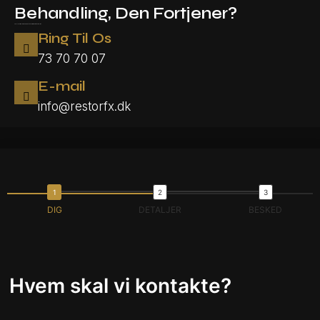
Behandling, Den Fortjener?
Udfyld formularen og vi kontakter dig hurtigts muligt.
Ring Til Os
73 70 70 07
E-mail
info@restorfx.dk
DIG
DETALJER
BESKED
Hvem skal vi kontakte?