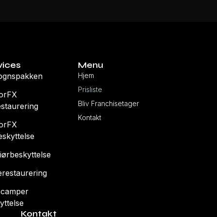
NYVOGNSPAKKEN
BESKED
LAKRESTAURERING
vices
Menu
ognspakken
Hjem
Prisliste
orFX
Forrige
Bliv Franchisetager
estaurering
LAKBESKYTTELSE
Kontakt
orFX
eskyttelse
riørbeskyttelse
LYGTERESTAURERING
erestaurering
ocamper
INTERIØRRESTAURERING
yttelse
Kontakt